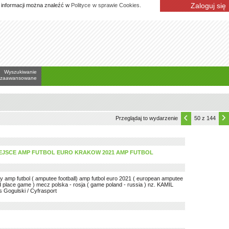
Zaloguj się
j informacji można znaleźć w
Polityce w sprawie Cookies.
Wyszukiwanie
zaawansowane
Przeglądaj to wydarzenie
50 z 144
 MIEJSCE AMP FUTBOL EURO KRAKOW 2021 AMP FUTBOL
zy amp futbol ( amputee football) amp futbol euro 2021 ( european amputee
rd place game ) mecz polska - rosja ( game poland - russia ) nz. KAMIL
ogulski / Cyfrasport