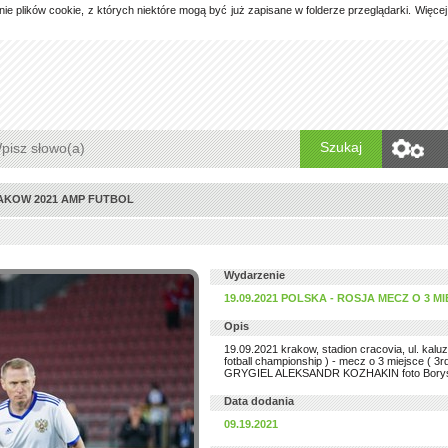
 plików cookie, z których niektóre mogą być już zapisane w folderze przeglądarki. Więce
Szukaj
RAKOW 2021 AMP FUTBOL
Wydarzenie
19.09.2021 POLSKA - ROSJA MECZ O 3
Opis
19.09.2021 krakow, stadion cracovia, ul. kalu
fotball championship ) - mecz o 3 miejsce ( 3
GRYGIEL ALEKSANDR KOZHAKIN foto Borys G
Data dodania
09.19.2021