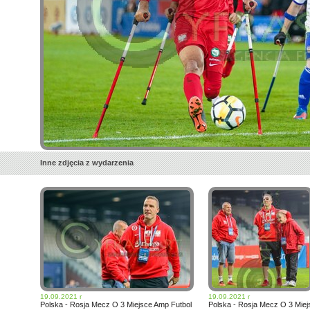
Inne zdjęcia z wydarzenia
19.09.2021 r
19.09.2021 r
Polska - Rosja Mecz O 3 Miejsce Amp Futbol
Polska - Rosja Mecz O 3 Miej