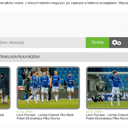
 plików cookie, z których niektóre mogą być już zapisane w folderze przeglądarki. Więce
Szukaj
STRAKLASA PILKA NOZNA
31.01.2026 r
31.01.2026 r
ank
Lech Poznian - Lechia Gdansk Pko Bank
Lech Poznian - Lechia Gdans
Polski Ekstraklasa Pilka Nozna
Polski Ekstraklasa Pilka Nozn