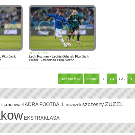
31.01.2026 r
k Pko Bank
Lech Poznian - Lechia Gdansk Pko Bank
a
Polski Ekstraklasa Pilka Nozna
Ilość zdjęć:
60
Strona:
1
z
3
1
2
3
ZUZEL
szczesny
cracovia
KADRA FOOTBALL
ek
piszczek
akow
EKSTRAKLASA