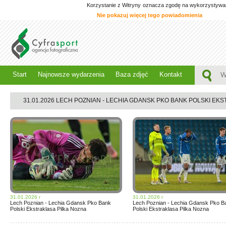
Korzystanie z Witryny oznacza zgodę na wykorzystywanie
Nie pokazuj więcej tego powiadomienia
Start
Najnowsze wydarzenia
Baza zdjęć
Kontakt
31.01.2026 LECH POZNIAN - LECHIA GDANSK PKO BANK POLSKI EK
31.01.2026 r
31.01.2026 r
Lech Poznian - Lechia Gdansk Pko Bank
Lech Poznian - Lechia Gdansk Pko B
Polski Ekstraklasa Pilka Nozna
Polski Ekstraklasa Pilka Nozna