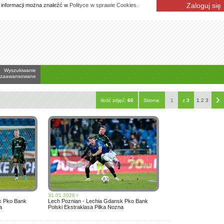
Zaloguj się
j informacji można znaleźć w
Polityce w sprawie Cookies.
Wyszukiwanie
zaawansowane
Ilość zdjęć:
60
Strona:
1
z
3
1
2
3
31.01.2026 r
k Pko Bank
Lech Poznian - Lechia Gdansk Pko Bank
a
Polski Ekstraklasa Pilka Nozna