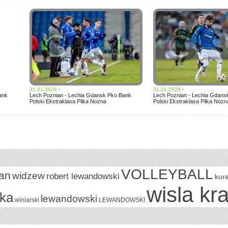
31.01.2026 r
31.01.2026 r
ank
Lech Poznian - Lechia Gdansk Pko Bank
Lech Poznian - Lechia Gdans
Polski Ekstraklasa Pilka Nozna
Polski Ekstraklasa Pilka Nozn
VOLLEYBALL
an
widzew
robert lewandowski
kur
wisla kr
wka
lewandowski
winiarski
LEWANDOWSKI